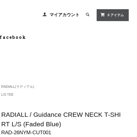
マイアカウント
0 アイテム
facebook
RADIALL(ラディアル)
L/S TEE
RADIALL / Guidance CREW NECK T-SHI
RT L/S (Faded Blue)
RAD-26NYM-CUT001