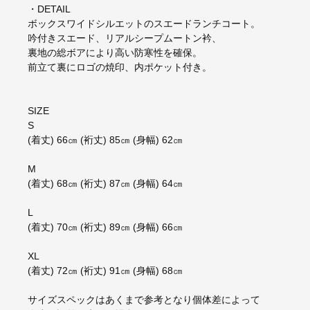
・DETAIL
ボックスワイドシルエットのスエードランチコート。
吟付きスエード、リアルシープムートン衿、
裏地の総ボアにより高い防寒性を確保。
前立て裏にロゴの焼印、内ポケット付き。
SIZE
S
(着丈) 66㎝ (裄丈) 85㎝ (身幅) 62㎝
M
(着丈) 68㎝ (裄丈) 87㎝ (身幅) 64㎝
L
(着丈) 70㎝ (裄丈) 89㎝ (身幅) 66㎝
XL
(着丈) 72㎝ (裄丈) 91㎝ (身幅) 68㎝
サイズスペックはあくまで参考となり個体差によって