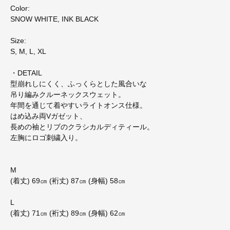
Color:
SNOW WHITE, INK BLACK
Size:
S, M, L, XL
・DETAIL
型崩れしにくく、ふっくらとした風合いな
吊り編みクルーネックスウェット。
年間を通じて着やすいライトオンス仕様。
はめ込み両Vガゼット、
長めの袖とリブのクラシカルディティール。
左胸にロゴ刺繍入り。
M
(着丈) 69㎝ (裄丈) 87㎝ (身幅) 58㎝
L
(着丈) 71㎝ (裄丈) 89㎝ (身幅) 62㎝