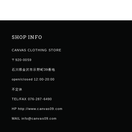
SHOP INFO
CANVAS CLOTHING STORE
〒920-0059
石川県金沢市示野町39番地
open/closed 12:00-20:00
不定休
TEL/FAX 076-287-6490
HP http://www.canvas09.com
MAIL info@canvas09.com