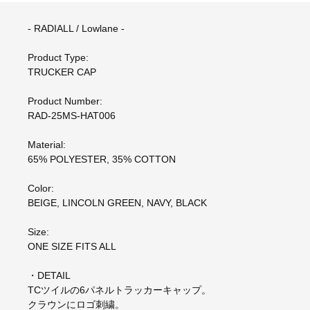
- RADIALL / Lowlane -
Product Type:
TRUCKER CAP
Product Number:
RAD-25MS-HAT006
Material:
65% POLYESTER, 35% COTTON
Color:
BEIGE, LINCOLN GREEN, NAVY, BLACK
Size:
ONE SIZE FITS ALL
・DETAIL
TCツイルの6パネルトラッカーキャップ。
クラウンにロゴ刺繍。