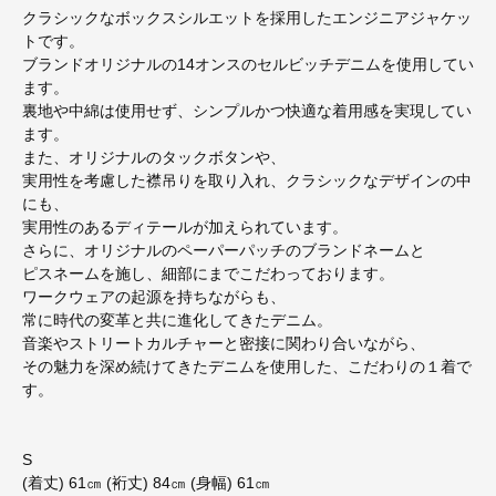
クラシックなボックスシルエットを採用したエンジニアジャケッ
トです。
ブランドオリジナルの14オンスのセルビッチデニムを使用してい
ます。
裏地や中綿は使用せず、シンプルかつ快適な着用感を実現してい
ます。
また、オリジナルのタックボタンや、
実用性を考慮した襟吊りを取り入れ、クラシックなデザインの中
にも、
実用性のあるディテールが加えられています。
さらに、オリジナルのペーパーパッチのブランドネームと
ピスネームを施し、細部にまでこだわっております。
ワークウェアの起源を持ちながらも、
常に時代の変革と共に進化してきたデニム。
音楽やストリートカルチャーと密接に関わり合いながら、
その魅力を深め続けてきたデニムを使用した、こだわりの１着で
す。
S
(着丈) 61㎝ (裄丈) 84㎝ (身幅) 61㎝