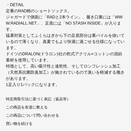
・DETAIL
定番のRAD柄のショートソックス。
ジャガードで側面に「RADと2本ライン」、履き口裏には「WW
W.RADIALL.NET」、足底には「NO STASH INSIDE」が入りま
す。
猛暑対策としてふくらはぎから下の足底部分は裏パイルを抜いて
いるので薄くなり、真夏でもより快適に過ごせる仕様になってい
ます。
ドイツのDRALON(ドラロン)社の乾式アクリル×コットンの混紡
素材を使用しています。
特徴として、高い吸汗性と速乾性、そしてロンフレッシュ加工
（天然系抗菌防臭加工）が施されているので臭いを軽減する働き
があります。
1足入り1パックになります。
特定商取引法に基づく表記（返品等）
この商品を友達に教える
この商品について問い合わせる
買い物を続ける