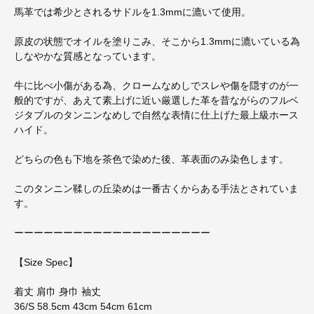
馬革では希少とされるサドルを1.3mmに漉いて使用。
原皮の状態でオイルを塗りこみ、そこから1.3mmに漉いている為
しなやかな質感となっています。
牛に比べ小傷がある為、クロームなめしでスレや傷を隠すのが一
般的ですが、あえて素上げに近い厳選した革を昔ながらのフルベ
ジタブルのタンニンなめしで自然な表情に仕上げた最上級ホース
ハイド。
どちらの色も下地を茶色で染めた後、革表面のみ染色します。
このタンニン鞣しの丘染めは一番古くからある手法とされていま
す。
ーーーーーーーーーーーーーーーーーーーー
【Size Spec】
着丈 肩巾 身巾 袖丈
36/S 58.5cm 43cm 54cm 61cm