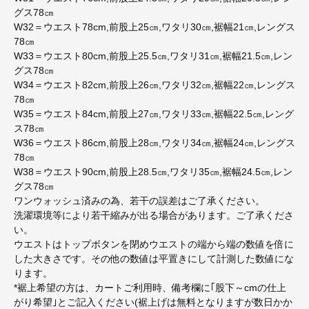
グス78㎝
W32＝ウエスト78cm,前股上25㎝,ワタリ30㎝,裾幅21㎝,レングス
78㎝
W33＝ウエスト80cm,前股上25.5㎝,ワタリ31㎝,裾幅21.5㎝,レン
グス78㎝
W34＝ウエスト82cm,前股上26㎝,ワタリ32㎝,裾幅22㎝,レングス
78㎝
W35＝ウエスト84cm,前股上27㎝,ワタリ33㎝,裾幅22.5㎝,レング
ス78㎝
W36＝ウエスト86cm,前股上28㎝,ワタリ34㎝,裾幅24㎝,レングス
78㎝
W38＝ウエスト90cm,前股上28.5㎝,ワタリ35㎝,裾幅24.5㎝,レン
グス78㎝
ワンウォッシュ済みの為、若干の誤差はご了承ください。
洗濯環境等により若干縮みが出る場合があります。ご了承くださ
い。
ウエストはトップボタンを閉めウエストの端から端の数値を倍に
した大きさです。その他の数値は平置きにして計測した数値にな
ります。
*裾上希望の方は、カートご利用時、備考欄に｢股下～cmの仕上
がり希望｣とご記入ください(裾上げは無料となりますが数日かか