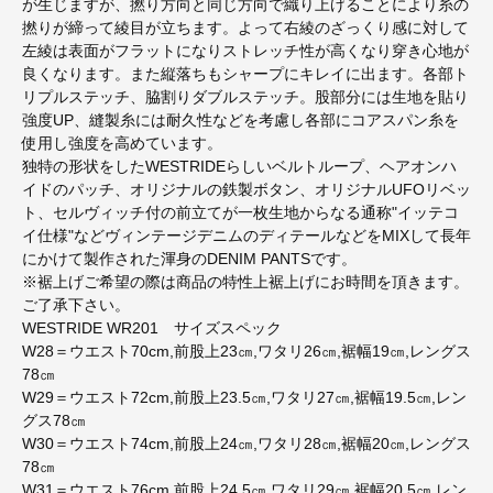
が生じますが、撚り方向と同じ方向で織り上げることにより糸の
撚りが締って綾目が立ちます。よって右綾のざっくり感に対して
左綾は表面がフラットになりストレッチ性が高くなり穿き心地が
良くなります。また縦落ちもシャープにキレイに出ます。各部ト
リプルステッチ、脇割りダブルステッチ。股部分には生地を貼り
強度UP、縫製糸には耐久性などを考慮し各部にコアスパン糸を
使用し強度を高めています。
独特の形状をしたWESTRIDEらしいベルトループ、ヘアオンハ
イドのパッチ、オリジナルの鉄製ボタン、オリジナルUFOリベッ
ト、セルヴィッチ付の前立てが一枚生地からなる通称"イッテコ
イ仕様"などヴィンテージデニムのディテールなどをMIXして長年
にかけて製作された渾身のDENIM PANTSです。
※裾上げご希望の際は商品の特性上裾上げにお時間を頂きます。
ご了承下さい。
WESTRIDE WR201 サイズスペック
W28＝ウエスト70cm,前股上23㎝,ワタリ26㎝,裾幅19㎝,レングス
78㎝
W29＝ウエスト72cm,前股上23.5㎝,ワタリ27㎝,裾幅19.5㎝,レン
グス78㎝
W30＝ウエスト74cm,前股上24㎝,ワタリ28㎝,裾幅20㎝,レングス
78㎝
W31＝ウエスト76cm,前股上24.5㎝,ワタリ29㎝,裾幅20.5㎝,レン